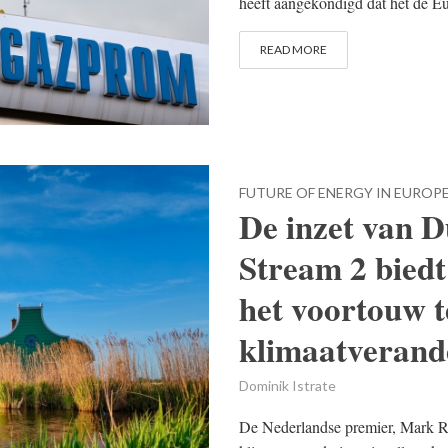
heeft aangekondigd dat het de Eu
READ MORE
FUTURE OF ENERGY IN EUROP
De inzet van D
Stream 2 bied
het voortouw te
klimaatverand
Dominik Istrate
De Nederlandse premier, Mark Ru