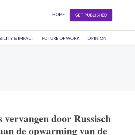
HOME
GET PUBLISHED
BILITY & IMPACT
FUTURE OF WORK
OPINION
E
s vervangen door Russisch
 aan de opwarming van de