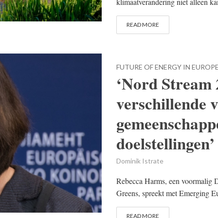
klimaatverandering niet alleen ka
READ MORE
FUTURE OF ENERGY IN EUROP
‘Nord Stream 2 
verschillende 
gemeenschappe
doelstellingen’
Dominik Istrate
Rebecca Harms, een voormalig Du
Greens, spreekt met Emerging Eur
READ MORE